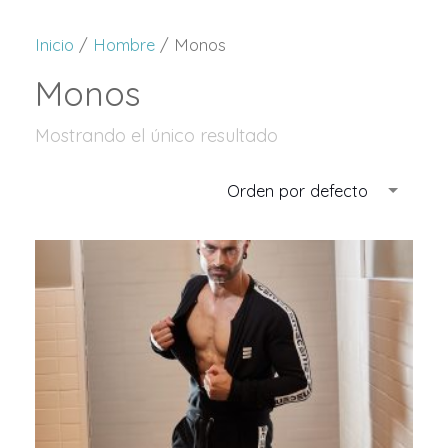
Inicio
/
Hombre
/ Monos
Monos
Mostrando el único resultado
Orden por defecto