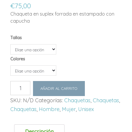
€
75,00
Chaqueta en suplex forrada en estampado con
capucha
Tallas
Colores
CHAQUETA
AÑADIR AL CARRITO
CAPUCHA
COLORS
SKU:
N/D
Categorías:
Chaquetas
,
Chaquetas
,
UNISEX
cantidad
Chaquetas
,
Hombre
,
Mujer
,
Unisex
Descripción