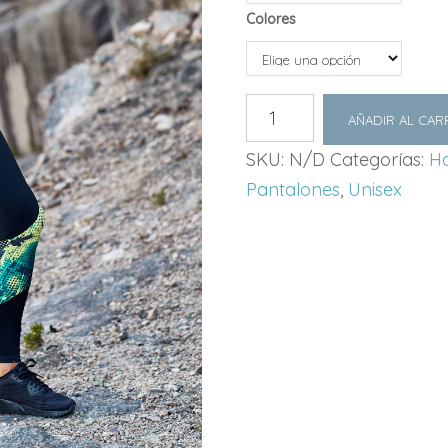
Colores
PANTALÓN
AÑADIR AL CAR
LEGGIN
SPIRAL
SKU:
N/D
Categorías:
H
UNISEX
cantidad
Pantalones
,
Unisex